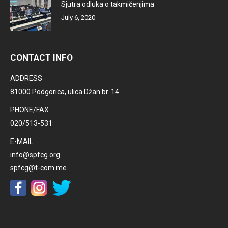
Sjutra odluka o takmičenjima
July 6, 2020
CONTACT INFO
ADDRESS
81000 Podgorica, ulica Džan br. 14
PHONE/FAX
020/513-531
E-MAIL
info@spfcg.org
spfcg@t-com.me