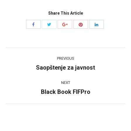
Share This Article
Share
Share
Share
Share
Share
with
with
with
with
with
Twitter
Pinterest
Facebook
Google+
LinkedIn
Post
PREVIOUS
navigation
Saopštenje za javnost
Previous
post:
NEXT
Black Book FIFPro
Next
post: