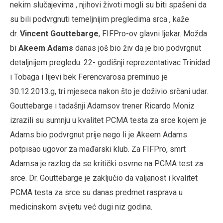
nekim slučajevima , njihovi životi mogli su biti spašeni da
su bili podvrgnuti temeljnijim pregledima srca , kaže
dr.
Vincent Gouttebarge
, FIFPro-ov glavni ljekar. Možda
bi
Akeem Adams
danas još bio živ da je bio podvrgnut
detaljnijem pregledu. 22- godišnji reprezentativac Trinidad
i Tobaga i lijevi bek Ferencvarosa preminuo je
30.12.2013.g, tri mjeseca nakon što je doživio srčani udar.
Gouttebarge i tadašnji Adamsov trener Ricardo Moniz
izrazili su sumnju u kvalitet PCMA testa za srce kojem je
Adams bio podvrgnut prije nego li je Akeem Adams
potpisao ugovor za mađarski klub. Za FIFPro, smrt
Adamsa je razlog da se kritički osvrne na PCMA test za
srce. Dr. Gouttebarge je zaključio da valjanost i kvalitet
PCMA testa za srce su danas predmet rasprava u
medicinskom svijetu već dugi niz godina.