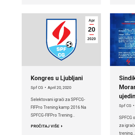
Apr
20
2020
Kongres u Ljubljani
Sindik
Mora
Spf CG
April 20, 2020
ujedin
Selektovani igrači za SPFCG-
Spf CG
FIFPro Trening kamp 2016 Na
SPFCG-FIFPro Trening…
SPFCG o
za igra
PROČITAJ VIŠE
trening