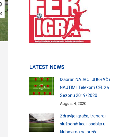
0
20
LATEST NEWS
Izabran NAJBOLJI IGRAČ i
NAJTIM I Telekom CFL za
Sezonu 2019/2020
August 4, 2020
Zdravlje igrača, trenera i
službenih lica i osoblja u
klubovima najpreče