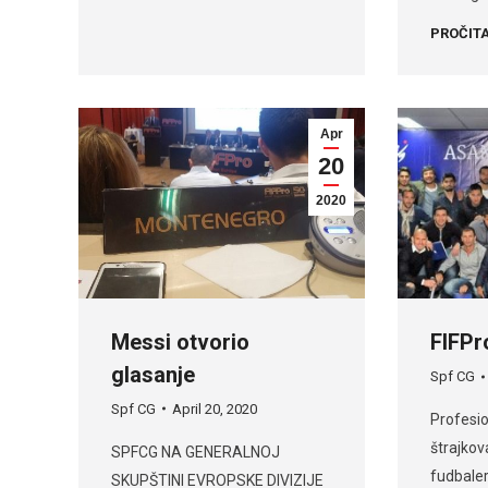
PROČITA
Apr
20
2020
Messi otvorio
FIFPr
glasanje
Spf CG
Spf CG
April 20, 2020
Profesio
štrajkov
SPFCG NA GENERALNOJ
fudbaler
SKUPŠTINI EVROPSKE DIVIZIJE