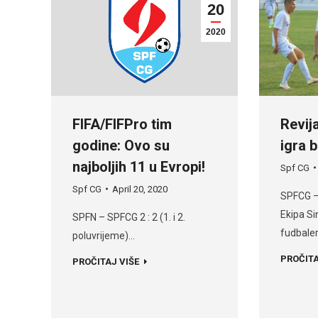
20
2020
FIFA/FIFPro tim
Revij
godine: Ovo su
igra b
najboljih 11 u Evropi!
Spf CG
Spf CG
April 20, 2020
SPFCG –
Ekipa Si
SPFN – SPFCG 2 : 2 (1. i 2.
fudbale
poluvrijeme)…
PROČITA
PROČITAJ VIŠE