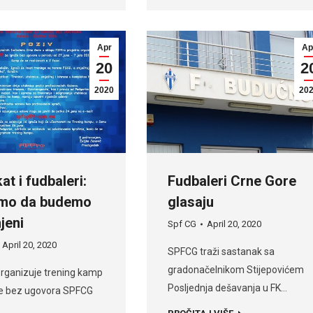
Apr
Ap
20
2
2020
20
at i fudbaleri:
Fudbaleri Crne Gore
mo da budemo
glasaju
jeni
Spf CG
April 20, 2020
April 20, 2020
SPFCG traži sastanak sa
gradonačelnikom Stijepovićem
rganizuje trening kamp
Posljednja dešavanja u FK…
če bez ugovora SPFCG
…