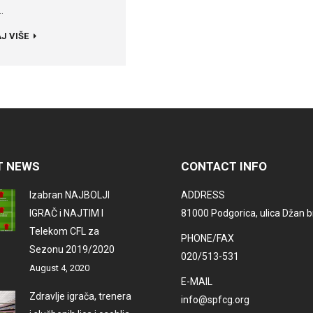
…
J VIŠE
T NEWS
CONTACT INFO
Izabran NAJBOLJI
ADDRESS
IGRAČ i NAJTIM I
81000 Podgorica, ulica Džan br
Telekom CFL za
PHONE/FAX
Sezonu 2019/2020
020/513-531
August 4, 2020
E-MAIL
Zdravlje igrača, trenera
info@spfcg.org