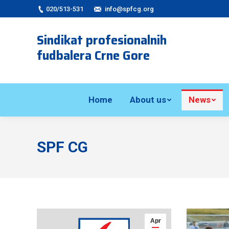
020/513-531
info@spfcg.org
Sindikat profesionalnih
fudbalera Crne Gore
Home
About us
News
SPF CG
Apr