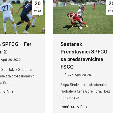
20
2
2020
20
a SPFCG – Fer
Sastanak –
r. 2
Predstavnici SPFCG
sa predstavnicima
April 20, 2020
FSCG
 Spartak iz Subotice
Spf CG
April 20, 2020
ndikata profesionalnih
ra Crne…
Ekipa Sindikata profesionalnih
fudbalera Crne Gore (igrači bez
J VIŠE
ugovora) vs.…
PROČITAJ VIŠE