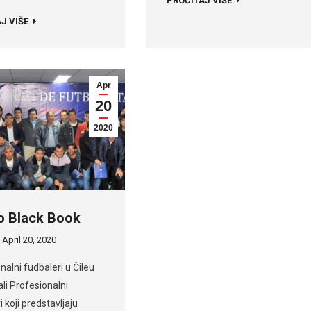
PROČITAJ VIŠE
J VIŠE
Apr
20
2020
o Black Book
April 20, 2020
nalni fudbaleri u Čileu
ali Profesionalni
i koji predstavljaju