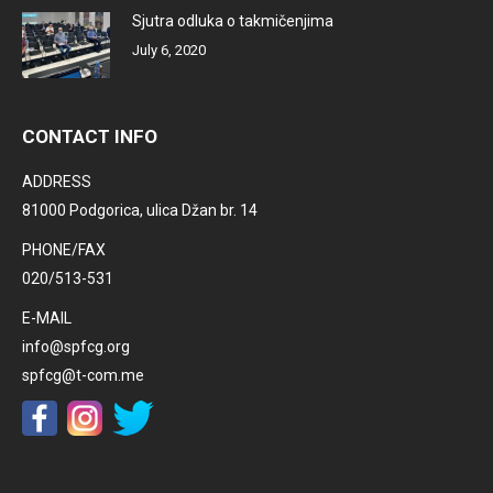
Sjutra odluka o takmičenjima
July 6, 2020
CONTACT INFO
ADDRESS
81000 Podgorica, ulica Džan br. 14
PHONE/FAX
020/513-531
E-MAIL
info@spfcg.org
spfcg@t-com.me