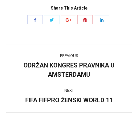
Share This Article
Share
Share
Share
Share
Share
with
with
with
with
with
Twitter
Pinterest
Facebook
Google+
LinkedIn
Post
PREVIOUS
navigation
ODRŽAN KONGRES PRAVNIKA U
Previous
AMSTERDAMU
post:
NEXT
FIFA FIFPRO ŽENSKI WORLD 11
Next
post: