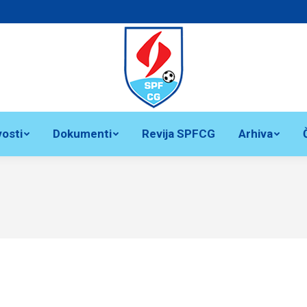
osti
Dokumenti
Revija SPFCG
Arhiva
You are here: