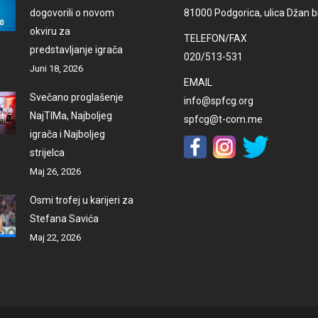
dogovorili o novom
81000 Podgorica, ulica Džan br
okviru za
TELEFON/FAX
predstavljanje igrača
020/513-531
Juni 18, 2026
EMAIL
Svečano proglašenje
info@spfcg.org
NajTIMa, Najboljeg
spfcg@t-com.me
igrača i Najboljeg
strijelca
Maj 26, 2026
Osmi trofej u karijeri za
Stefana Savića
Maj 22, 2026