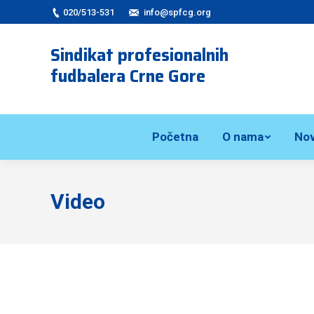
020/513-531
info@spfcg.org
Sindikat profesionalnih
fudbalera Crne Gore
Početna
O nama
Nov
Video