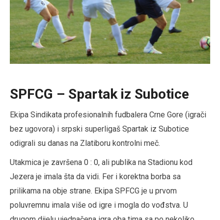
SPFCG – Spartak iz Subotice
Ekipa Sindikata profesionalnih fudbalera Crne Gore (igrači
bez ugovora) i srpski superligaš Spartak iz Subotice
odigrali su danas na Zlatiboru kontrolni meč.
Utakmica je završena 0 : 0, ali publika na Stadionu kod
Jezera je imala šta da vidi. Fer i korektna borba sa
prilikama na obje strane. Ekipa SPFCG je u prvom
poluvremnu imala više od igre i mogla do vođstva. U
drugom dijelu ujednačena igra oba tima sa po nekoliko