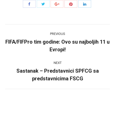
Share
Share
Share
Share
Share
with
with
with
with
with
Twitter
Pinterest
Facebook
Google+
LinkedIn
Post
PREVIOUS
navigation
FIFA/FIFPro tim godine: Ovo su najboljih 11 u
Previous
Evropi!
post:
NEXT
Sastanak – Predstavnici SPFCG sa
Next
predstavnicima FSCG
post: