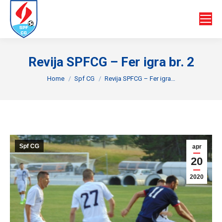
Revija SPFCG – Fer igra br. 2
You are here:
Home
Spf CG
Revija SPFCG – Fer igra…
Spf CG
apr
20
2020