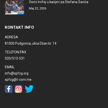
Osmi trofej u karijeri za Stefana Savića
Maj 22, 2026
KONTAKT INFO
ADRESA
81000 Podgorica, ulica Džan br. 14
TELEFON/FAX
020/513-531
EMAIL
info@spfcg.org
spfcg@t-com.me