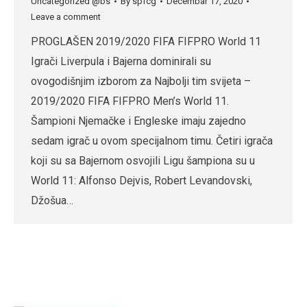
Uncategorized @bs
By
spfcg
Decembar 17, 2020
Leave a comment
PROGLAŠEN 2019/2020 FIFA FIFPRO World 11
Igrači Liverpula i Bajerna dominirali su
ovogodišnjim izborom za Najbolji tim svijeta –
2019/2020 FIFA FIFPRO Men’s World 11.
Šampioni Njemačke i Engleske imaju zajedno
sedam igrač u ovom specijalnom timu. Četiri igrača
koji su sa Bajernom osvojili Ligu šampiona su u
World 11: Alfonso Dejvis, Robert Levandovski,
Džošua…